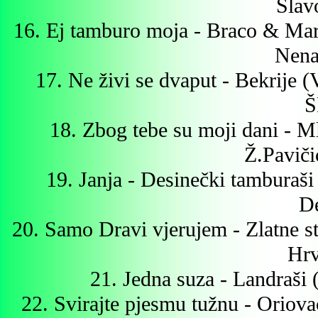
Slav
16. Ej tamburo moja - Braco & Mari
Nena
17. Ne živi se dvaput - Bekrije
Š
18. Zbog tebe su moji dani - 
Ž.Paviči
19. Janja - Desinečki tamburaš
De
20. Samo Dravi vjerujem - Zlatne s
Hrv
21. Jedna suza - Landraši
22. Svirajte pjesmu tužnu - Oriov