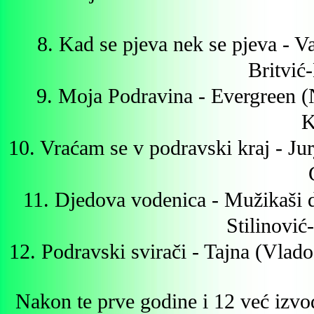
8. Kad se pjeva nek se pjeva - 
Britvić
9. Moja Podravina - Evergreen 
K
10. Vraćam se v podravski kraj - Ju
11. Djedova vodenica - Mužikaši 
Stilinović
12. Podravski svirači - Tajna (Vlad
Nakon te prve godine i 12 već izvođ