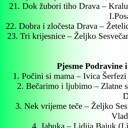
21. Dok žubori tiho Drava – Kra
I.Pos
22. Dobra i zločesta Drava – Žete
23. Tri krijesnice – Željko Sesveč
Pjesme Podravine i
1. Počini si mama – Ivica Šerfez
2. Bečarimo i ljubimo – Zlatne 
D
3. Nek vrijeme teče – Željko Ses
Vlad
4. Jabuka – Lidija Bajuk (L