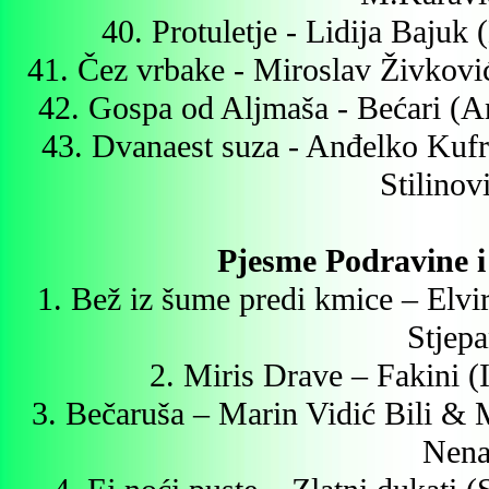
40. Protuletje - Lidija Bajuk
41. Čez vrbake - Miroslav Živkovi
42. Gospa od Aljmaša - Bećari (An
43. Dvanaest suza - Anđelko Kuf
Stilinov
Pjesme Podravine i
1. Bež iz šume predi kmice – Elvi
Stjepa
2. Miris Drave – Fakini 
3. Bečaruša – Marin Vidić Bili & 
Nena