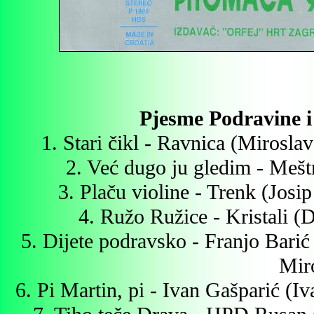
Pjesme Podravine i
1. Stari čikl - Ravnica (Mirosl
2. Već dugo ju gledim - Mešt
3. Plaču violine - Trenk (Josi
4. Ružo Ružice - Kristali (
5. Dijete podravsko - Franjo Bari
Mir
6. Pi Martin, pi - Ivan Gašparić (I