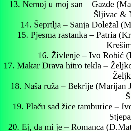
13. Nemoj u moj san – Gazde (M
Šljivac &
14. Šeprtlja – Sanja Doležal (
15. Pjesma rastanka – Patria (
Krešim
16. Živlenje – Ivo Robić
17. Makar Drava hitro tekla – Željk
Želj
18. Naša ruža – Bekrije (Marijan
Š
19. Plaču sad žice tamburice – Iv
Stjepa
20. Ej, da mi je – Romanca (D.M