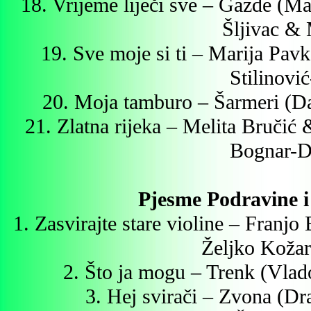
18. Vrijeme liječi sve – Gazde (
Šljivac &
19. Sve moje si ti – Marija Pav
Stilinovi
20. Moja tamburo – Šarmeri (D
21. Zlatna rijeka – Melita Bručić 
Bognar-D
Pjesme Podravine i
1. Zasvirajte stare violine – Franj
Željko Kožar
2. Što ja mogu – Trenk (Vlad
3. Hej svirači – Zvona (D