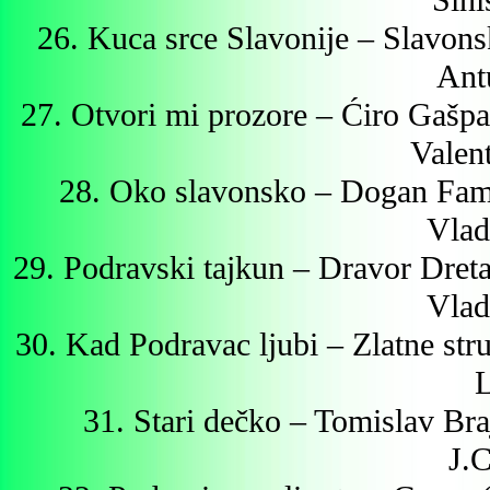
Sini
26. Kuca srce Slavonije – Slavons
Ant
27. Otvori mi prozore – Ćiro Gašpa
Valen
28. Oko slavonsko – Dogan Famil
Vlad
29. Podravski tajkun – Dravor Dreta
Vlad
30. Kad Podravac ljubi – Zlatne st
L
31. Stari dečko – Tomislav Br
J.C