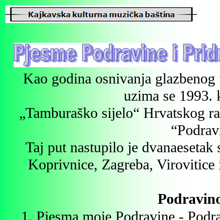
Kao godina osnivanja glazbenog f
uzima se 1993. k
„Tamburaško sijelo“ Hrvatskog rad
“Podrav
Taj put nastupilo je dvanaesetak
Koprivnice, Zagreba, Virovitice
Podravino
1. Pjesma moje Podravine - Podr