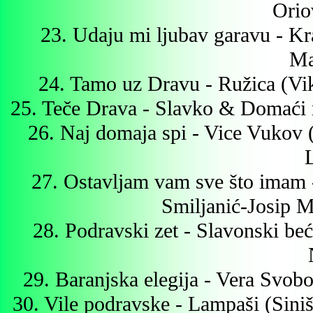
Orio
23. Udaju mi ljubav garavu - Kr
Ma
24. Tamo uz Dravu - Ružica (Vik
25. Teče Drava - Slavko & Domaći m
26. Naj domaja spi - Vice Vukov (
27. Ostavljam vam sve što imam 
Smiljanić-Josip M
28. Podravski zet - Slavonski b
29. Baranjska elegija - Vera Svob
30. Vile podravske - Lampaši (Sini