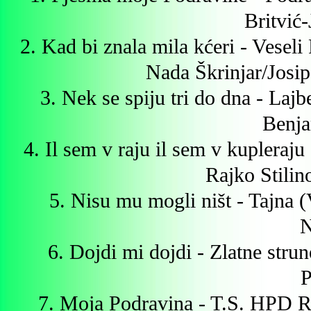
Britvić-
2. Kad bi znala mila kćeri - Vesel
Nada Škrinjar/Josip
3. Nek se spiju tri do dna - Laj
Benja
4. Il sem v raju il sem v kupleraj
Rajko Stilin
5. Nisu mu mogli ništ - Tajna 
N
6. Dojdi mi dojdi - Zlatne stru
P
7. Moja Podravina - T.S. HPD 