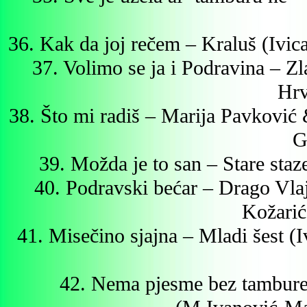
36. Kak da joj rečem – Kraluš (Ivic
37. Volimo se ja i Podravina – Z
Hrv
38. Što mi radiš – Marija Pavković 
G
39. Možda je to san – Stare st
40. Podravski bećar – Drago Vlaj
Kožarić
41. Misečino sjajna – Mladi šest (I
42. Nema pjesme bez tambure 