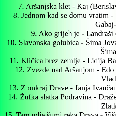
7. Aršanjska klet - Kaj (Berisl
8. Jednom kad se domu vratim 
Gabaj
9. Ako grijeh je - Landraši
10. Slavonska golubica - Šima Jo
Šima
11. Kličica brez zemlje - Lidija B
12. Zvezde nad Aršanjom - Edo 
Vlad
13. Z onkraj Drave - Janja Ivanč
14. Žufka slatka Podravina - Draž
Zlat
15. Tam gdje šumi reka Drava - Vi