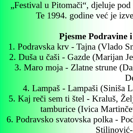
„Festival u Pitomači“, djeluje po
Te 1994. godine već je izve
Pjesme Podravine i
1. Podravska krv - Tajna (Vlado S
2. Duša u čaši - Gazde (Marijan Je
3. Maro moja - Zlatne strune (D
De
4. Lampaš - Lampaši (Siniša L
5. Kaj reči sem ti štel - Kraluš, 
tamburice (Ivica Martinče
6. Podravsko svatovska polka - Po
Stilinović