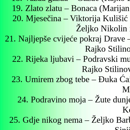
19. Zlato zlatu – Bonaca (Marijan
20. Mjesečina – Viktorija Kuliši
Željko Nikolin
21. Najljepše cvijeće pokraj Drave
Rajko Stilin
22. Rijeka ljubavi – Podravski m
Rajko Stilino
23. Umirem zbog tebe – Đuka Ćaić
Mi
24. Podravino moja – Žute dunj
K
25. Gdje nikog nema – Željko Ba