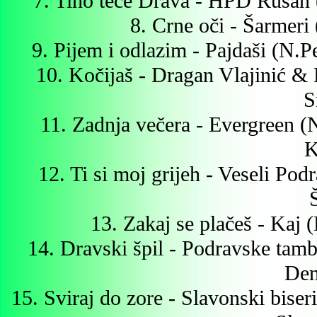
7. Tiho teče Drava - HPD Rusan
8. Crne oči - Šarmeri 
9. Pijem i odlazim - Pajdaši (N.
10. Kočijaš - Dragan Vlajinić & 
S
11. Zadnja večera - Evergreen 
K
12. Ti si moj grijeh - Veseli Pod
13. Zakaj se plačeš - Kaj
14. Dravski špil - Podravske tamb
Den
15. Sviraj do zore - Slavonski bise