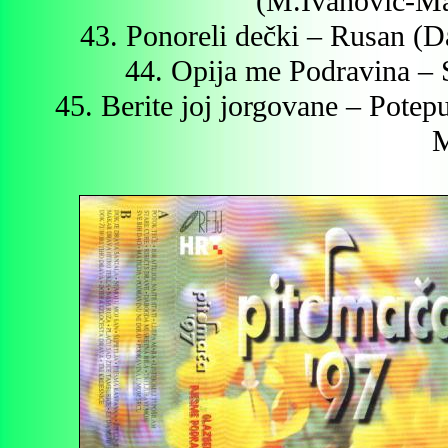
(M.Ivanović-Ma
43. Ponoreli dečki – Rusan (
44. Opija me Podravina – 
45. Berite joj jorgovane – Pote
M