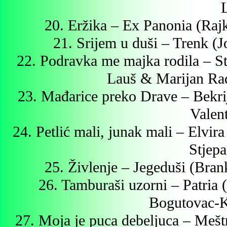
20. Eržika – Ex Panonia (Ra
21. Srijem u duši – Trenk (
22. Podravka me majka rodila – St
Lauš & Marijan Ra
23. Mađarice preko Drave – Bekri
Valen
24. Petlić mali, junak mali – Elvir
Stjepa
25. Živlenje – Jegeduši (Bra
26. Tamburaši uzorni – Patria
Bogutovac-K
27. Moja je puca debeljuca – Mešt