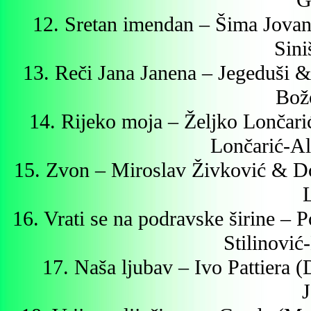
G
12. Sretan imendan – Šima Jova
Sini
13. Reči Jana Janena – Jegeduši 
Bož
14. Rijeko moja – Željko Lončari
Lončarić-A
15. Zvon – Miroslav Živković & Do
16. Vrati se na podravske širine – 
Stilinović
17. Naša ljubav – Ivo Pattiera (
J