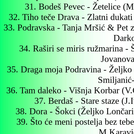
31. Bodeš Pevec - Žetelice (
32. Tiho teče Drava - Zlatni dukat
33. Podravska - Tanja Mršić & Pet 
Darko
34. Raširi se miris ružmarina 
Jovanova
35. Draga moja Podravina - Željko
Smiljanić
36. Tam daleko - Višnja Korbar (V.
37. Berdaš - Stare staze (J
38. Dora - Šokci (Željko Lonča
39. Što će meni postelja bez teb
M.Karavi