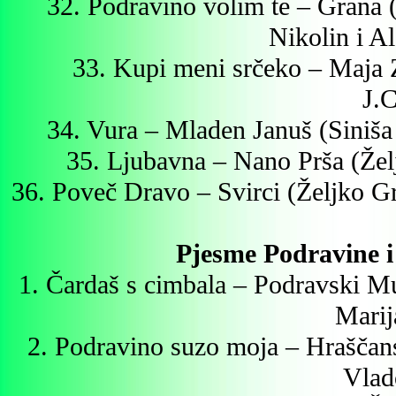
32. Podravino volim te – Grana 
Nikolin i 
33. Kupi meni srčeko – Maja 
J.C
34. Vura – Mladen Januš (Siniš
35. Ljubavna – Nano Prša (Že
36. Poveč Dravo – Svirci (Željko 
Pjesme Podravine i
1. Čardaš s cimbala – Podravski Mu
Marij
2. Podravino suzo moja – Hraščans
Vlad