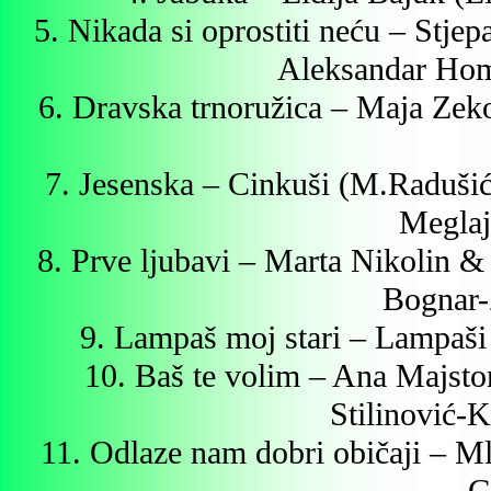
5. Nikada si oprostiti neću – Stje
Aleksandar Hom
6. Dravska trnoružica – Maja Zek
7. Jesenska – Cinkuši (M.Raduš
Meglaj
8. Prve ljubavi – Marta Nikolin &
Bognar-
9. Lampaš moj stari – Lampaši
10. Baš te volim – Ana Majsto
Stilinović-
11. Odlaze nam dobri običaji – M