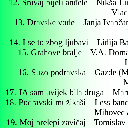
12. Snivaj bijeli anđele – Nikša J
Vlad
13. Dravske vode – Janja Ivanča
14. I se to zbog ljubavi – Lidija 
15. Grahove bralje – V.A. Doma
16. Suzo podravska – Gazde (Ma
M
17. JA sam uvijek bila druga – Mar
18. Podravski mužikaši – Less band
Mihovec 
19. Moj prelepi zavičaj – Tomislav