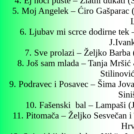
4. Ej noći puste – Zlatni dukati 
5. Moj Angelek – Ćiro Gašparac (
6. Ljubav mi scrce dodirne tek 
J.Ivan
7. Sve prolazi – Željko Barba
8. Još sam mlada – Tanja Mršić
Stilinovi
9. Podravec i Posavec – Šima Jo
Sini
10. Fašenski
bal – Lampaši (
11. Pitomača – Željko Sesvečan i
Hrv