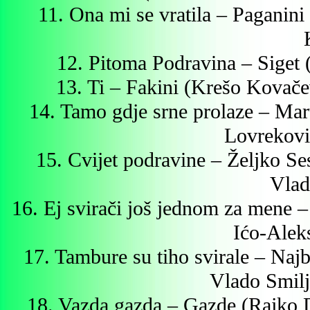
11. Ona mi se vratila – Paganin
12. Pitoma Podravina – Siget
13. Ti – Fakini (Krešo Kovač
14. Tamo gdje srne prolaze – Mar
Lovrekovi
15. Cvijet podravine – Željko Se
Vlad
16. Ej svirači još jednom za mene
Ićo-Ale
17. Tambure su tiho svirale – Najb
Vlado Smilj
18. Vazda gazda – Gazde (Rajko 