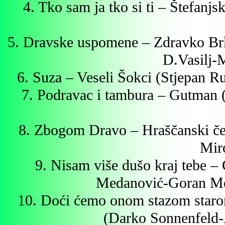
4. Tko sam ja tko si ti – Štefan
5. Dravske uspomene – Zdravko Br
D.Vasilj-
6. Suza – Veseli Šokci (Stjepan R
7. Podravac i tambura – Gutman (
8. Zbogom Dravo – Hraščanski čes
Mir
9. Nisam više dušo kraj tebe 
Medanović-Goran Me
10. Doći ćemo onom stazom staro
(Darko Sonnenfeld-