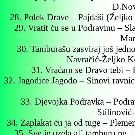
D.Nov
28. Polek Drave – Pajdaši (Željk
29. Vratit ću se u Podravinu – S
Mari
30. Tamburašu zasviraj još jedn
Navračić-Željko K
31. Vraćam se Dravo tebi – 
32. Jagodice Jagodo – Sinovi ravn
33. Djevojka Podravka – Podra
Stilinović
34. Zaplakat ću ja od tuge – Pleme
35. Sve je uzela al´ tamburu ne