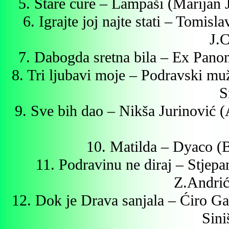
5. Stare cure – Lampaši (Marijan 
6. Igrajte joj najte stati – Tomis
J.C
7. Dabogda sretna bila – Ex Pano
8. Tri ljubavi moje – Podravski mu
S
9. Sve bih dao – Nikša Jurinović 
10. Matilda – Dyaco (B
11. Podravinu ne diraj – Stjep
Z.Andrić
12. Dok je Drava sanjala – Ćiro Ga
Sini