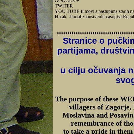
GOOGLE +
TWITER
YOU TUBE filmovi s nastupima starih na
Hrčak Portal znanstvenih časopisa Repu
.....................................
Stranice o pučk
partijama, društvi
u cilju očuvanja n
svog
The purpose of these WEB 
villagers of Zagorje
Moslavina and Posavina
remembrance of thos
to take a pride in them